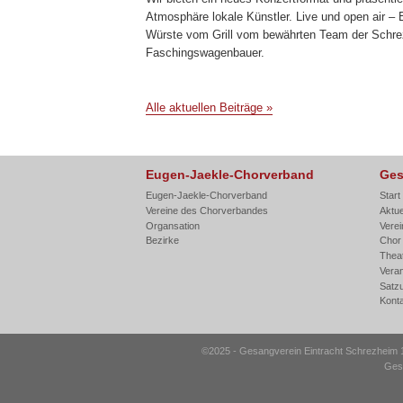
Atmosphäre lokale Künstler. Live und open air – Ei
Würste vom Grill vom bewährten Team der Schr
Faschingswagenbauer.
Alle aktuellen Beiträge »
Eugen-Jaekle-Chorverband
Ges
Eugen-Jaekle-Chorverband
Start
Vereine des Chorverbandes
Aktue
Organsation
Verei
Bezirke
Chor
Thea
Vera
Satz
Kont
©2025 - Gesangverein Eintracht Schrezheim 19
Gesa