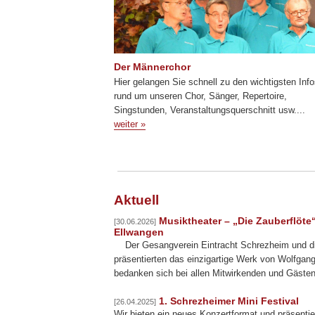
Der Männerchor
Hier gelangen Sie schnell zu den wichtigsten Inf
rund um unseren Chor, Sänger, Repertoire,
Singstunden, Veranstaltungsquerschnitt usw....
weiter »
Aktuell
Musiktheater – „Die Zauberflöt
[30.06.2026]
Ellwangen
Der Gesangverein Eintracht Schrezheim und d
präsentierten das einzigartige Werk von Wolfga
bedanken sich bei allen Mitwirkenden und Gästen
1. Schrezheimer Mini Festival
[26.04.2025]
Wir bieten ein neues Konzertformat und präsentier