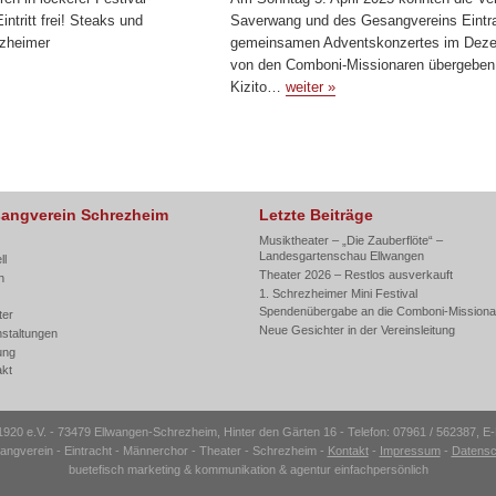
ntritt frei! Steaks und
Saverwang und des Gesangvereins Eintr
ezheimer
gemeinsamen Adventskonzertes im Deze
von den Comboni-Missionaren übergeben.
Kizito…
weiter »
angverein Schrezheim
Letzte Beiträge
Musiktheater – „Die Zauberflöte“ –
Landesgartenschau Ellwangen
ll
Theater 2026 – Restlos ausverkauft
n
1. Schrezheimer Mini Festival
Spendenübergabe an die Comboni-Missiona
ter
Neue Gesichter in der Vereinsleitung
nstaltungen
ung
akt
20 e.V. - 73479 Ellwangen-Schrezheim, Hinter den Gärten 16 - Telefon: 07961 / 562387, E-
ngverein - Eintracht - Männerchor - Theater - Schrezheim -
Kontakt
-
Impressum
-
Datensc
buetefisch marketing & kommunikation
&
agentur einfachpersönlich