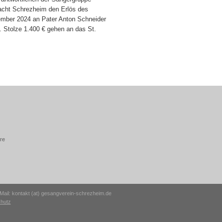
acht Schrezheim den Erlös des
mber 2024 an Pater Anton Schneider
 Stolze 1.400 € gehen an das St.
re
Mail: kontakt (at) gesangverein-schrezheim.de
hutz