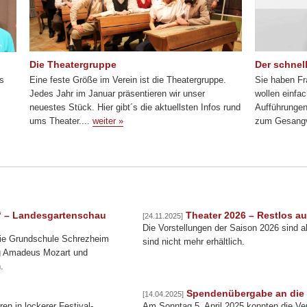
Die Theatergruppe
Der schnell
Eine feste Größe im Verein ist die Theatergruppe.
Sie haben F
os
Jedes Jahr im Januar präsentieren wir unser
wollen einfa
neuestes Stück. Hier gibt´s die aktuellsten Infos rund
Aufführunge
ums Theater....
weiter »
zum Gesangv
e“ – Landesgartenschau
Theater 2026 – Restlos au
[24.11.2025]
Die Vorstellungen der Saison 2026 sind all
ie Grundschule Schrezheim
sind nicht mehr erhältlich.
ng Amadeus Mozart und
.
Spendenübergabe an die
[14.04.2025]
en in lockerer Festival-
Am Sonntag 5. April 2025 konnten die Ve