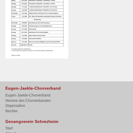
Eugen-Jaekle-Chorverband
Eugen-Jaekle-Chorverband
Vereine des Chorverbandes
Organsation
Bezirke
Gesangverein Schrezheim
Start