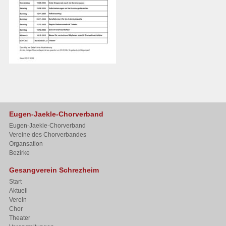
Eugen-Jaekle-Chorverband
Eugen-Jaekle-Chorverband
Vereine des Chorverbandes
Organsation
Bezirke
Gesangverein Schrezheim
Start
Aktuell
Verein
Chor
Theater