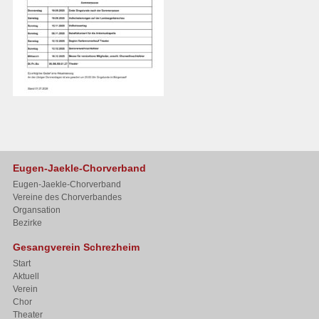
Eugen-Jaekle-Chorverband
Eugen-Jaekle-Chorverband
Vereine des Chorverbandes
Organsation
Bezirke
Gesangverein Schrezheim
Start
Aktuell
Verein
Chor
Theater