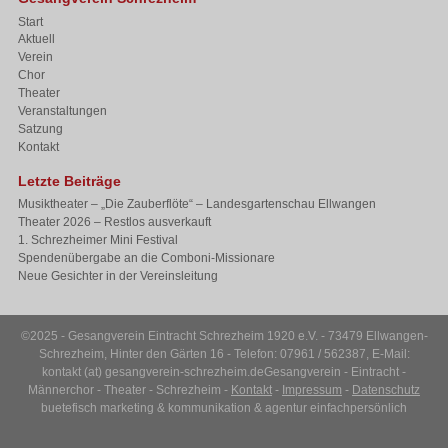
Start
Aktuell
Verein
Chor
Theater
Veranstaltungen
Satzung
Kontakt
Letzte Beiträge
Musiktheater – „Die Zauberflöte“ – Landesgartenschau Ellwangen
Theater 2026 – Restlos ausverkauft
1. Schrezheimer Mini Festival
Spendenübergabe an die Comboni-Missionare
Neue Gesichter in der Vereinsleitung
©2025 - Gesangverein Eintracht Schrezheim 1920 e.V. - 73479 Ellwangen-
Schrezheim, Hinter den Gärten 16 - Telefon: 07961 / 562387, E-Mail:
kontakt (at) gesangverein-schrezheim.de
Gesangverein - Eintracht -
Männerchor - Theater - Schrezheim -
Kontakt
-
Impressum
-
Datenschutz
buetefisch marketing & kommunikation
&
agentur einfachpersönlich